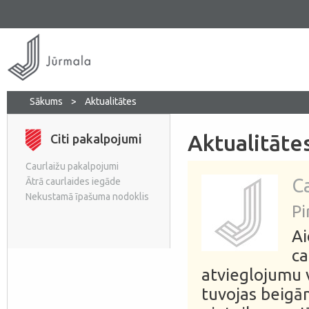
Sākums
>
Aktualitātes
Aktualitāte
Citi pakalpojumi
Caurlaižu pakalpojumi
C
Ātrā caurlaides iegāde
Nekustamā īpašuma nodoklis
Pi
Ai
ca
atvieglojumu v
tuvojas beigām