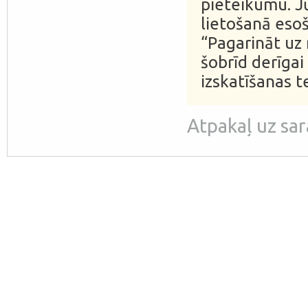
pieteikumu. J
lietošanā esoš
“Pagarināt uz
šobrīd derīgai
izskatīšanas t
Atpakaļ uz sa